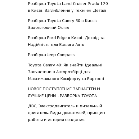
Розбірка Toyota Land Cruiser Prado 120
в Києві: Заглиблення у Технічні Деталі
Розбірка Toyota Camry 50 в Києві:
Захоплюючий Огляд
Розбірка Ford Edge в Києві: Досвід та
Надійність для Вашого Авто
Розбірка Jeep Compass
Toyota Camry 40: Як знайти Ідеальні
Запчастини в Авторозбірці для
Максимального Комфорту та Вартості
НОВОЕ ПОСТУПЛЕНИЕ ЗАПЧАСТЕЙ И
ЛУЧШИЕ ЦЕНЫ - РАЗБОРКА TOYOTА
ДВС, Электродвигатель и дизельный
двигатель. Виды двигателей, принцип
работы и история создания.