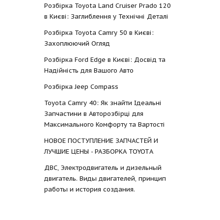
Розбірка Toyota Land Cruiser Prado 120
в Києві: Заглиблення у Технічні Деталі
Розбірка Toyota Camry 50 в Києві:
Захоплюючий Огляд
Розбірка Ford Edge в Києві: Досвід та
Надійність для Вашого Авто
Розбірка Jeep Compass
Toyota Camry 40: Як знайти Ідеальні
Запчастини в Авторозбірці для
Максимального Комфорту та Вартості
НОВОЕ ПОСТУПЛЕНИЕ ЗАПЧАСТЕЙ И
ЛУЧШИЕ ЦЕНЫ - РАЗБОРКА TOYOTА
ДВС, Электродвигатель и дизельный
двигатель. Виды двигателей, принцип
работы и история создания.