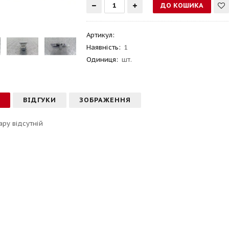
Артикул
:
Наявність:
1
Одиниця:
шт.
С
ВІДГУКИ
ЗОБРАЖЕННЯ
ару відсутній