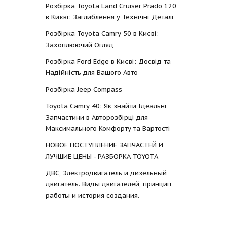
Розбірка Toyota Land Cruiser Prado 120
в Києві: Заглиблення у Технічні Деталі
Розбірка Toyota Camry 50 в Києві:
Захоплюючий Огляд
Розбірка Ford Edge в Києві: Досвід та
Надійність для Вашого Авто
Розбірка Jeep Compass
Toyota Camry 40: Як знайти Ідеальні
Запчастини в Авторозбірці для
Максимального Комфорту та Вартості
НОВОЕ ПОСТУПЛЕНИЕ ЗАПЧАСТЕЙ И
ЛУЧШИЕ ЦЕНЫ - РАЗБОРКА TOYOTА
ДВС, Электродвигатель и дизельный
двигатель. Виды двигателей, принцип
работы и история создания.