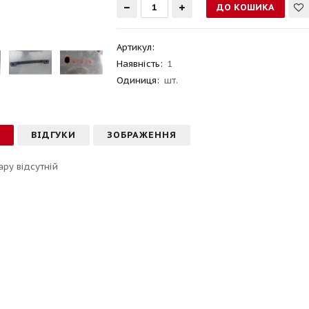
Артикул
:
Наявність:
1
Одиниця:
шт.
С
ВІДГУКИ
ЗОБРАЖЕННЯ
ару відсутній