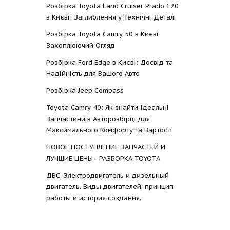
Розбірка Toyota Land Cruiser Prado 120
в Києві: Заглиблення у Технічні Деталі
Розбірка Toyota Camry 50 в Києві:
Захоплюючий Огляд
Розбірка Ford Edge в Києві: Досвід та
Надійність для Вашого Авто
Розбірка Jeep Compass
Toyota Camry 40: Як знайти Ідеальні
Запчастини в Авторозбірці для
Максимального Комфорту та Вартості
НОВОЕ ПОСТУПЛЕНИЕ ЗАПЧАСТЕЙ И
ЛУЧШИЕ ЦЕНЫ - РАЗБОРКА TOYOTА
ДВС, Электродвигатель и дизельный
двигатель. Виды двигателей, принцип
работы и история создания.