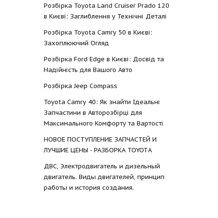
Розбірка Toyota Land Cruiser Prado 120
в Києві: Заглиблення у Технічні Деталі
Розбірка Toyota Camry 50 в Києві:
Захоплюючий Огляд
Розбірка Ford Edge в Києві: Досвід та
Надійність для Вашого Авто
Розбірка Jeep Compass
Toyota Camry 40: Як знайти Ідеальні
Запчастини в Авторозбірці для
Максимального Комфорту та Вартості
НОВОЕ ПОСТУПЛЕНИЕ ЗАПЧАСТЕЙ И
ЛУЧШИЕ ЦЕНЫ - РАЗБОРКА TOYOTА
ДВС, Электродвигатель и дизельный
двигатель. Виды двигателей, принцип
работы и история создания.