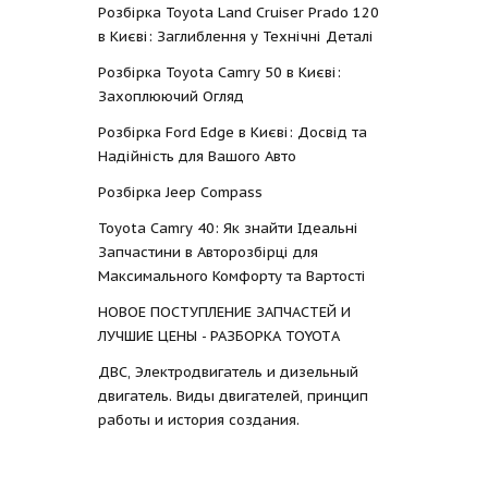
Розбірка Toyota Land Cruiser Prado 120
в Києві: Заглиблення у Технічні Деталі
Розбірка Toyota Camry 50 в Києві:
Захоплюючий Огляд
Розбірка Ford Edge в Києві: Досвід та
Надійність для Вашого Авто
Розбірка Jeep Compass
Toyota Camry 40: Як знайти Ідеальні
Запчастини в Авторозбірці для
Максимального Комфорту та Вартості
НОВОЕ ПОСТУПЛЕНИЕ ЗАПЧАСТЕЙ И
ЛУЧШИЕ ЦЕНЫ - РАЗБОРКА TOYOTА
ДВС, Электродвигатель и дизельный
двигатель. Виды двигателей, принцип
работы и история создания.