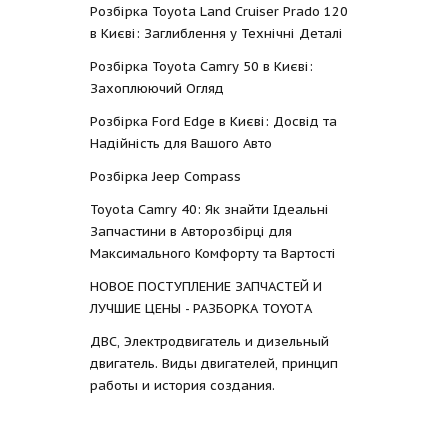
Розбірка Toyota Land Cruiser Prado 120
в Києві: Заглиблення у Технічні Деталі
Розбірка Toyota Camry 50 в Києві:
Захоплюючий Огляд
Розбірка Ford Edge в Києві: Досвід та
Надійність для Вашого Авто
Розбірка Jeep Compass
Toyota Camry 40: Як знайти Ідеальні
Запчастини в Авторозбірці для
Максимального Комфорту та Вартості
НОВОЕ ПОСТУПЛЕНИЕ ЗАПЧАСТЕЙ И
ЛУЧШИЕ ЦЕНЫ - РАЗБОРКА TOYOTА
ДВС, Электродвигатель и дизельный
двигатель. Виды двигателей, принцип
работы и история создания.