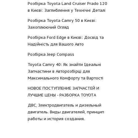
Розбірка Toyota Land Cruiser Prado 120
в Києві: Заглиблення у Технічні Деталі
Розбірка Toyota Camry 50 в Києві:
Захоплюючий Огляд
Розбірка Ford Edge в Києві: Досвід та
Надійність для Вашого Авто
Розбірка Jeep Compass
Toyota Camry 40: Як знайти Ідеальні
Запчастини в Авторозбірці для
Максимального Комфорту та Вартості
НОВОЕ ПОСТУПЛЕНИЕ ЗАПЧАСТЕЙ И
ЛУЧШИЕ ЦЕНЫ - РАЗБОРКА TOYOTА
ДВС, Электродвигатель и дизельный
двигатель. Виды двигателей, принцип
работы и история создания.