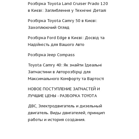
Розбірка Toyota Land Cruiser Prado 120
в Києві: Заглиблення у Технічні Деталі
Розбірка Toyota Camry 50 в Києві:
Захоплюючий Огляд
Розбірка Ford Edge в Києві: Досвід та
Надійність для Вашого Авто
Розбірка Jeep Compass
Toyota Camry 40: Як знайти Ідеальні
Запчастини в Авторозбірці для
Максимального Комфорту та Вартості
НОВОЕ ПОСТУПЛЕНИЕ ЗАПЧАСТЕЙ И
ЛУЧШИЕ ЦЕНЫ - РАЗБОРКА TOYOTА
ДВС, Электродвигатель и дизельный
двигатель. Виды двигателей, принцип
работы и история создания.