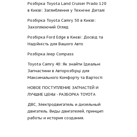
Розбірка Toyota Land Cruiser Prado 120
в Києві: Заглиблення у Технічні Деталі
Розбірка Toyota Camry 50 в Києві:
Захоплюючий Огляд
Розбірка Ford Edge в Києві: Досвід та
Надійність для Вашого Авто
Розбірка Jeep Compass
Toyota Camry 40: Як знайти Ідеальні
Запчастини в Авторозбірці для
Максимального Комфорту та Вартості
НОВОЕ ПОСТУПЛЕНИЕ ЗАПЧАСТЕЙ И
ЛУЧШИЕ ЦЕНЫ - РАЗБОРКА TOYOTА
ДВС, Электродвигатель и дизельный
двигатель. Виды двигателей, принцип
работы и история создания.