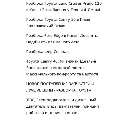
Розбірка Toyota Land Cruiser Prado 120
в Києві: Заглиблення у Технічні Деталі
Розбірка Toyota Camry 50 в Києві:
Захоплюючий Огляд
Розбірка Ford Edge в Києві: Досвід та
Надійність для Вашого Авто
Розбірка Jeep Compass
Toyota Camry 40: Як знайти Ідеальні
Запчастини в Авторозбірці для
Максимального Комфорту та Вартості
НОВОЕ ПОСТУПЛЕНИЕ ЗАПЧАСТЕЙ И
ЛУЧШИЕ ЦЕНЫ - РАЗБОРКА TOYOTА
ДВС, Электродвигатель и дизельный
двигатель. Виды двигателей, принцип
работы и история создания.