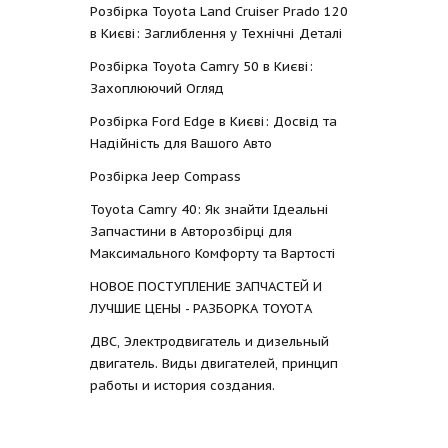
Розбірка Toyota Land Cruiser Prado 120
в Києві: Заглиблення у Технічні Деталі
Розбірка Toyota Camry 50 в Києві:
Захоплюючий Огляд
Розбірка Ford Edge в Києві: Досвід та
Надійність для Вашого Авто
Розбірка Jeep Compass
Toyota Camry 40: Як знайти Ідеальні
Запчастини в Авторозбірці для
Максимального Комфорту та Вартості
НОВОЕ ПОСТУПЛЕНИЕ ЗАПЧАСТЕЙ И
ЛУЧШИЕ ЦЕНЫ - РАЗБОРКА TOYOTА
ДВС, Электродвигатель и дизельный
двигатель. Виды двигателей, принцип
работы и история создания.