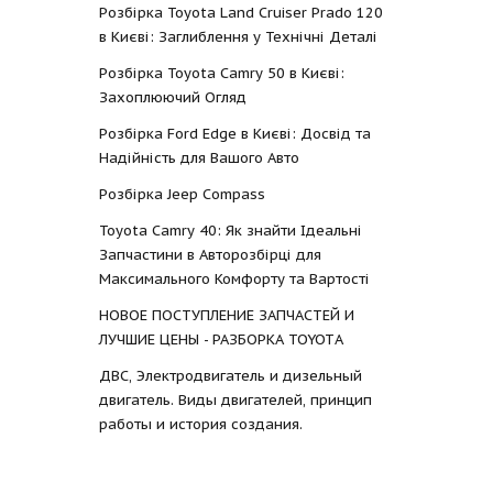
Розбірка Toyota Land Cruiser Prado 120
в Києві: Заглиблення у Технічні Деталі
Розбірка Toyota Camry 50 в Києві:
Захоплюючий Огляд
Розбірка Ford Edge в Києві: Досвід та
Надійність для Вашого Авто
Розбірка Jeep Compass
Toyota Camry 40: Як знайти Ідеальні
Запчастини в Авторозбірці для
Максимального Комфорту та Вартості
НОВОЕ ПОСТУПЛЕНИЕ ЗАПЧАСТЕЙ И
ЛУЧШИЕ ЦЕНЫ - РАЗБОРКА TOYOTА
ДВС, Электродвигатель и дизельный
двигатель. Виды двигателей, принцип
работы и история создания.