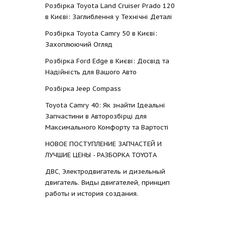
Розбірка Toyota Land Cruiser Prado 120
в Києві: Заглиблення у Технічні Деталі
Розбірка Toyota Camry 50 в Києві:
Захоплюючий Огляд
Розбірка Ford Edge в Києві: Досвід та
Надійність для Вашого Авто
Розбірка Jeep Compass
Toyota Camry 40: Як знайти Ідеальні
Запчастини в Авторозбірці для
Максимального Комфорту та Вартості
НОВОЕ ПОСТУПЛЕНИЕ ЗАПЧАСТЕЙ И
ЛУЧШИЕ ЦЕНЫ - РАЗБОРКА TOYOTА
ДВС, Электродвигатель и дизельный
двигатель. Виды двигателей, принцип
работы и история создания.