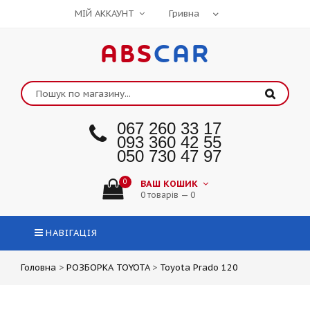
МІЙ АККАУНТ
ABS
CAR
067 260 33 17
093 360 42 55
050 730 47 97
0
ВАШ КОШИК
0 товарів — 0
НАВІГАЦІЯ
Головна
>
РОЗБОРКА TOYOTA
>
Toyota Prado 120