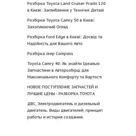
Розбірка Toyota Land Cruiser Prado 120
в Києві: Заглиблення у Технічні Деталі
Розбірка Toyota Camry 50 в Києві:
Захоплюючий Огляд
Розбірка Ford Edge в Києві: Досвід та
Надійність для Вашого Авто
Розбірка Jeep Compass
Toyota Camry 40: Як знайти Ідеальні
Запчастини в Авторозбірці для
Максимального Комфорту та Вартості
НОВОЕ ПОСТУПЛЕНИЕ ЗАПЧАСТЕЙ И
ЛУЧШИЕ ЦЕНЫ - РАЗБОРКА TOYOTА
ДВС, Электродвигатель и дизельный
двигатель. Виды двигателей, принцип
работы и история создания.