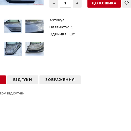
Артикул
:
Наявність:
1
Одиниця:
шт.
С
ВІДГУКИ
ЗОБРАЖЕННЯ
ару відсутній