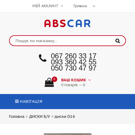
МІЙ АККАУНТ
ABS
CAR
067 260 33 17
093 360 42 55
050 730 47 97
0
ВАШ КОШИК
0 товарів — 0
НАВІГАЦІЯ
Головна
>
ДИСКИ Б/У
>
диски D16