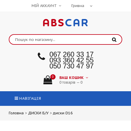
МІЙ АККАУНТ
ABS
CAR
067 260 33 17
093 360 42 55
050 730 47 97
0
ВАШ КОШИК
0 товарів — 0
НАВІГАЦІЯ
Головна
>
ДИСКИ Б/У
>
диски D16