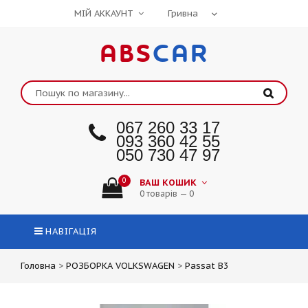
МІЙ АККАУНТ
ABS
CAR
067 260 33 17
093 360 42 55
050 730 47 97
0
ВАШ КОШИК
0 товарів — 0
НАВІГАЦІЯ
Головна
>
РОЗБОРКА VOLKSWAGEN
>
Passat B3