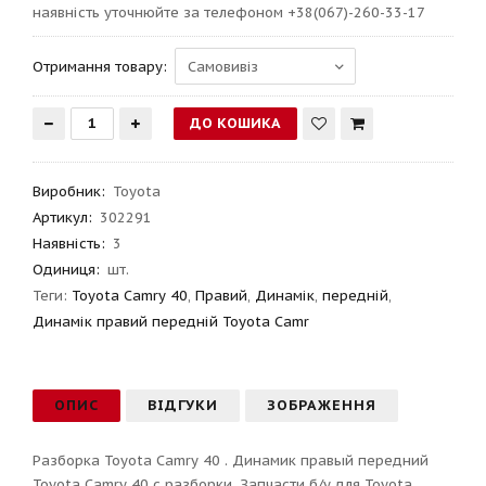
наявність уточнюйте за телефоном +38(067)-260-33-17
Отримання товару:
Виробник
:
Toyota
Артикул
:
302291
Наявність:
3
Одиниця:
шт.
Теги:
Toyota Camry 40
,
Правий
,
Динамік
,
передній
,
Динамік правий передній Toyota Camr
ОПИС
ВІДГУКИ
ЗОБРАЖЕННЯ
Разборка Toyota Camry 40 . Динамик правый передний
Toyota Camry 40 с разборки. Запчасти б/у для Toyota