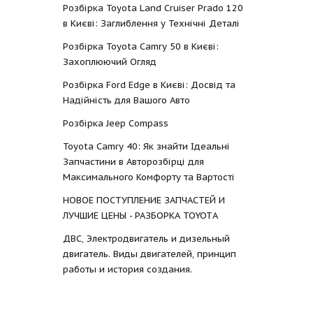
Розбірка Toyota Land Cruiser Prado 120
в Києві: Заглиблення у Технічні Деталі
Розбірка Toyota Camry 50 в Києві:
Захоплюючий Огляд
Розбірка Ford Edge в Києві: Досвід та
Надійність для Вашого Авто
Розбірка Jeep Compass
Toyota Camry 40: Як знайти Ідеальні
Запчастини в Авторозбірці для
Максимального Комфорту та Вартості
НОВОЕ ПОСТУПЛЕНИЕ ЗАПЧАСТЕЙ И
ЛУЧШИЕ ЦЕНЫ - РАЗБОРКА TOYOTА
ДВС, Электродвигатель и дизельный
двигатель. Виды двигателей, принцип
работы и история создания.