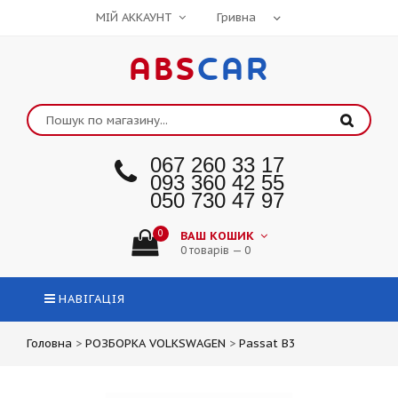
МІЙ АККАУНТ
ABS
CAR
067 260 33 17
093 360 42 55
050 730 47 97
0
ВАШ КОШИК
0 товарів — 0
НАВІГАЦІЯ
Головна
>
РОЗБОРКА VOLKSWAGEN
>
Passat B3