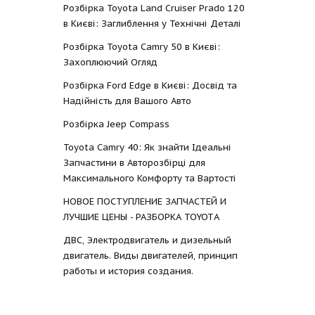
Розбірка Toyota Land Cruiser Prado 120
в Києві: Заглиблення у Технічні Деталі
Розбірка Toyota Camry 50 в Києві:
Захоплюючий Огляд
Розбірка Ford Edge в Києві: Досвід та
Надійність для Вашого Авто
Розбірка Jeep Compass
Toyota Camry 40: Як знайти Ідеальні
Запчастини в Авторозбірці для
Максимального Комфорту та Вартості
НОВОЕ ПОСТУПЛЕНИЕ ЗАПЧАСТЕЙ И
ЛУЧШИЕ ЦЕНЫ - РАЗБОРКА TOYOTА
ДВС, Электродвигатель и дизельный
двигатель. Виды двигателей, принцип
работы и история создания.