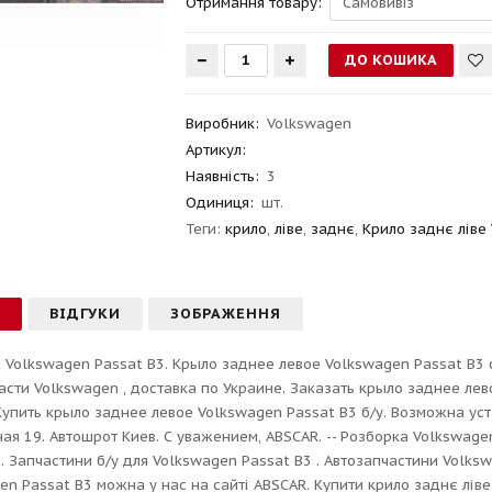
Отримання товару:
Виробник
:
Volkswagen
Артикул
:
Наявність:
3
Одиниця:
шт.
Теги:
крило
,
ліве
,
заднє
,
Крило заднє ліве
С
ВІДГУКИ
ЗОБРАЖЕННЯ
 Volkswagen Passat B3. Крыло заднее левое Volkswagen Passat B3 с
асти Volkswagen , доставка по Украине. Заказать крыло заднее лев
Купить крыло заднее левое Volkswagen Passat B3 б/у. Возможна уста
ная 19. Автошрот Киев. С уважением, ABSCAR. -- Розборка Volkswage
. Запчастини б/у для Volkswagen Passat B3 . Автозапчастини Volksw
en Passat B3 можна у нас на сайті ABSCAR. Купити крило заднє лів