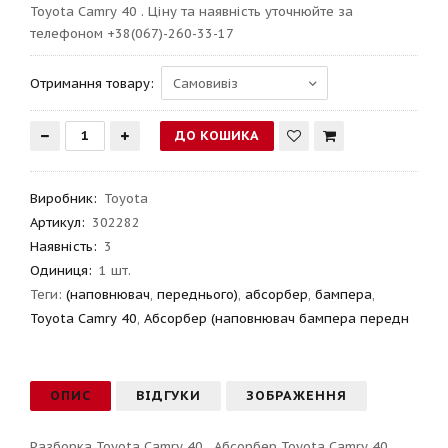
Toyota Camry 40 . Ціну та наявність уточнюйте за
телефоном +38(067)-260-33-17
Отримання товару:
Виробник
:
Toyota
Артикул
:
302282
Наявність:
3
Одиниця:
1 шт.
Теги:
(наповнювач
,
переднього)
,
абсорбер
,
бампера
,
Toyota Camry 40
,
Абсорбер (наповнювач бампера передн
ОПИС
ВІДГУКИ
ЗОБРАЖЕННЯ
Разборка Toyota Camry 40 . Абсорбер Toyota Camry 40