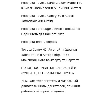
Розбірка Toyota Land Cruiser Prado 120
в Києві: Заглиблення у Технічні Деталі
Розбірка Toyota Camry 50 в Києві:
Захоплюючий Огляд
Розбірка Ford Edge в Києві: Досвід та
Надійність для Вашого Авто
Розбірка Jeep Compass
Toyota Camry 40: Як знайти Ідеальні
Запчастини в Авторозбірці для
Максимального Комфорту та Вартості
НОВОЕ ПОСТУПЛЕНИЕ ЗАПЧАСТЕЙ И
ЛУЧШИЕ ЦЕНЫ - РАЗБОРКА TOYOTА
ДВС, Электродвигатель и дизельный
двигатель. Виды двигателей, принцип
работы и история создания.