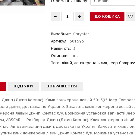
Отримання товару:
Виробник
:
Chrysler
Артикул
:
501595
Наявність:
3
Одиниця:
шт.
Теги:
лівий
,
лонжерона
,
клик
,
Jeep Compas
С
ВІДГУКИ
ЗОБРАЖЕННЯ
 Джип (Джип Компас). Клык лонжерона левый 501595 Jeep Compass 
асти джип, доставка по Украине. Заказать клык лонжерона левый J
жерона левый Джип Компас б/у. Возможна установка запчасти Jeep у 
м, ABSCAR. -- Розборка Джип (Джип Компас). Клик лонжерона лівий
пас. Автозапчастини джип, доставка по Україні. Замовити клик лон
Купити клик лонжерона лівий Джип Компас б/в. Можлива установка за