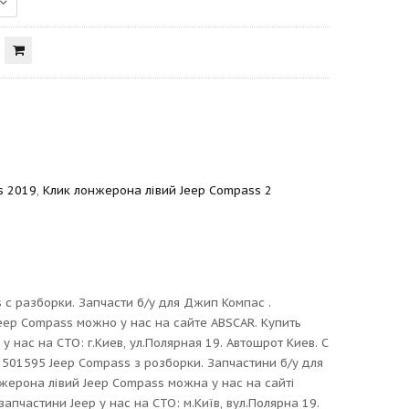
s 2019
,
Клик лонжерона лівий Jeep Compass 2
с разборки. Запчасти б/у для Джип Компас .
eep Compass можно у нас на сайте ABSCAR. Купить
нас на СТО: г.Киев, ул.Полярная 19. Автошрот Киев. С
 501595 Jeep Compass з розборки. Запчастини б/у для
жерона лівий Jeep Compass можна у нас на сайті
пчастини Jeep у нас на СТО: м.Київ, вул.Полярна 19.