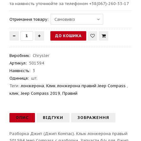
та наявність уточнюйте за телефоном +38(067)-260-33-17
Отримання товару:
Виробник
:
Chrysler
Артикул
:
501594
Наявність:
3
Одиниця:
шт.
Теги:
лонжерона
,
Клик лонжерона правий Jeep Compass
,
клик
,
Jeep Compass 2019
,
Правий
ОПИС
ВІДГУКИ
ЗОБРАЖЕННЯ
Разборка Джип (Джип Компас). Клык лонжерона правый
501594 Jeep Compass с разборки. Запчасти б/у для Джип