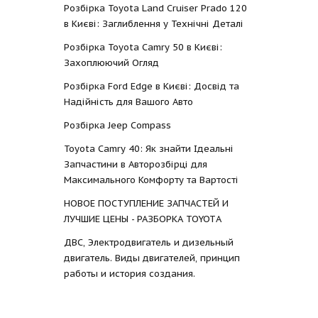
Розбірка Toyota Land Cruiser Prado 120
в Києві: Заглиблення у Технічні Деталі
Розбірка Toyota Camry 50 в Києві:
Захоплюючий Огляд
Розбірка Ford Edge в Києві: Досвід та
Надійність для Вашого Авто
Розбірка Jeep Compass
Toyota Camry 40: Як знайти Ідеальні
Запчастини в Авторозбірці для
Максимального Комфорту та Вартості
НОВОЕ ПОСТУПЛЕНИЕ ЗАПЧАСТЕЙ И
ЛУЧШИЕ ЦЕНЫ - РАЗБОРКА TOYOTА
ДВС, Электродвигатель и дизельный
двигатель. Виды двигателей, принцип
работы и история создания.