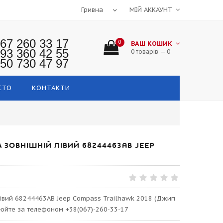
МІЙ АККАУНТ
67 260 33 17
0
ВАШ КОШИК
93 360 42 55
0 товарів — 0
50 730 47 97
СТО
КОНТАКТИ
ЗОВНІШНІЙ ЛІВИЙ 68244463AB JEEP
івий 68244463AB Jeep Compass Trailhawk 2018 (Джип
нюйте за телефоном +38(067)-260-33-17