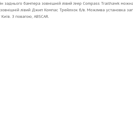
н заднього бампера зовнішній лівий Jeep Compass Trailhawk можна
зовнішній лівий Джип Компас Трейлхок б/в. Можлива установка запча
 Київ. З повагою, ABSCAR.