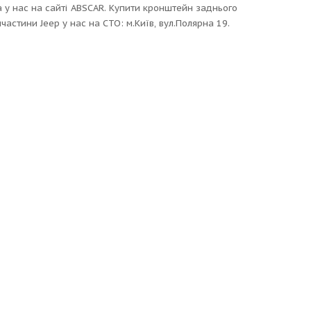
 у нас на сайті ABSCAR. Купити кронштейн заднього
стини Jeep у нас на СТО: м.Київ, вул.Полярна 19.