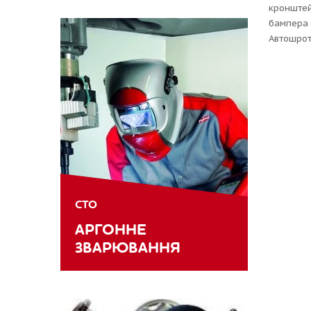
кронштей
бампера 
Автошрот
СТО
АРГОННЕ
ЗВАРЮВАННЯ