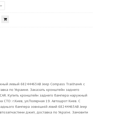
ный левый 68244463AB Jeep Compass Trailhawk с
тавка по Украине. Заказать кронштейн заднего
SCAR. Купить кронштейн заднего бампера наружный
 СТО: г.Киев, ул.Полярная 19. Автошрот Киев. С
заднього бампера зовнішній лівий 68244463AB Jeep
втозапчастини джип, доставка по Україні. Замовити