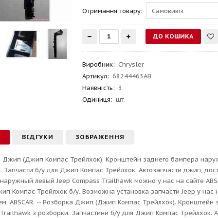
Отримання товару:
Виробник
:
Chrysler
Артикул
:
68244463AB
Наявність:
3
Одиниця:
шт.
С
ВІДГУКИ
ЗОБРАЖЕННЯ
 Джип (Джип Компас Трейлхок). Кронштейн заднего бампера наруж
. Запчасти б/у для Джип Компас Трейлхок. Автозапчасти джип, дос
наружный левый Jeep Compass Trailhawk можно у нас на сайте AB
ип Компас Трейлхок б/у. Возможна установка запчасти Jeep у нас на
м, ABSCAR. -- Розборка Джип (Джип Компас Трейлхок). Кронштейн 
Trailhawk з розборки. Запчастини б/у для Джип Компас Трейлхок. А