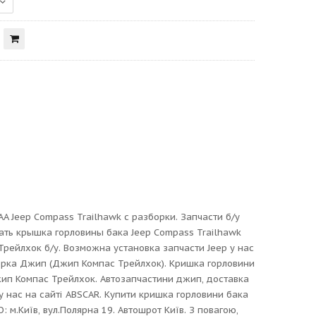
 Jeep Compass Trailhawk с разборки. Запчасти б/у
ать крышка горловины бака Jeep Compass Trailhawk
рейлхок б/у. Возможна установка запчасти Jeep у нас
зборка Джип (Джип Компас Трейлхок). Кришка горловини
жип Компас Трейлхок. Автозапчастини джип, доставка
у нас на сайті ABSCAR. Купити кришка горловини бака
 м.Київ, вул.Полярна 19. Автошрот Київ. З повагою,