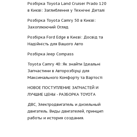
Розбірка Toyota Land Cruiser Prado 120
в Києві: Заглиблення у Технічні Деталі
Розбірка Toyota Camry 50 в Києві:
Захоплюючий Огляд
Розбірка Ford Edge в Києві: Досвід та
Надійність для Вашого Авто
Розбірка Jeep Compass
Toyota Camry 40: Як знайти Ідеальні
Запчастини в Авторозбірці для
Максимального Комфорту та Вартості
НОВОЕ ПОСТУПЛЕНИЕ ЗАПЧАСТЕЙ И
ЛУЧШИЕ ЦЕНЫ - РАЗБОРКА TOYOTА
ДВС, Электродвигатель и дизельный
двигатель. Виды двигателей, принцип
работы и история создания.