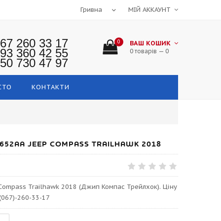
МІЙ АККАУНТ
67 260 33 17
0
ВАШ КОШИК
93 360 42 55
0 товарів — 0
50 730 47 97
СТО
КОНТАКТИ
652AA JEEP COMPASS TRAILHAWK 2018
Compass Trailhawk 2018 (Джип Компас Трейлхок). Ціну
(067)-260-33-17