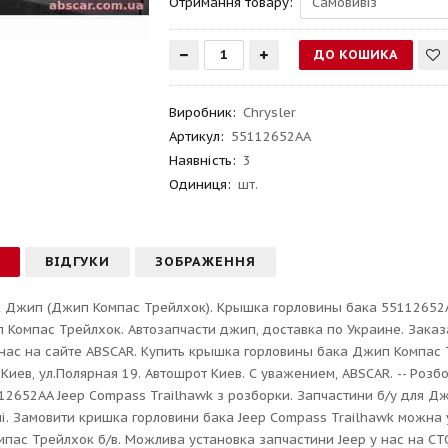
Отримання товару:
Виробник
:
Chrysler
Артикул
:
55112652AA
Наявність:
3
Одиниця:
шт.
С
ВІДГУКИ
ЗОБРАЖЕННЯ
 Джип (Джип Компас Трейлхок). Крышка горловины бака 55112652AA
 Компас Трейлхок. Автозапчасти джип, доставка по Украине. Заказ
нас на сайте ABSCAR. Купить крышка горловины бака Джип Компас Т
г.Киев, ул.Полярная 19. Автошрот Киев. С уважением, ABSCAR. -- Ро
12652AA Jeep Compass Trailhawk з розборки. Запчастини б/у для Д
ні. Замовити кришка горловини бака Jeep Compass Trailhawk можна 
пас Трейлхок б/в. Можлива установка запчастини Jeep у нас на СТО: