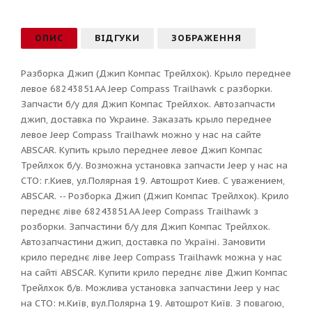
ОПИС
ВІДГУКИ
ЗОБРАЖЕННЯ
Разборка Джип (Джип Компас Трейлхок). Крыло переднее
левое 68243851AA Jeep Compass Trailhawk с разборки.
Запчасти б/у для Джип Компас Трейлхок. Автозапчасти
джип, доставка по Украине. Заказать крыло переднее
левое Jeep Compass Trailhawk можно у нас на сайте
ABSCAR. Купить крыло переднее левое Джип Компас
Трейлхок б/у. Возможна установка запчасти Jeep у нас на
СТО: г.Киев, ул.Полярная 19. Автошрот Киев. С уважением,
ABSCAR. -- Розборка Джип (Джип Компас Трейлхок). Крило
переднє ліве 68243851AA Jeep Compass Trailhawk з
розборки. Запчастини б/у для Джип Компас Трейлхок.
Автозапчастини джип, доставка по Україні. Замовити
крило переднє ліве Jeep Compass Trailhawk можна у нас
на сайті ABSCAR. Купити крило переднє ліве Джип Компас
Трейлхок б/в. Можлива установка запчастини Jeep у нас
на СТО: м.Київ, вул.Полярна 19. Автошрот Київ. З повагою,