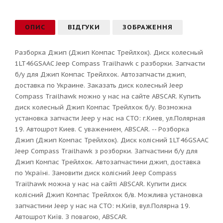
ОПИС
ВІДГУКИ
ЗОБРАЖЕННЯ
Разборка Джип (Джип Компас Трейлхок). Диск колесный
1LT46GSAAC Jeep Compass Trailhawk с разборки. Запчасти
б/у для Джип Компас Трейлхок. Автозапчасти джип,
доставка по Украине. Заказать диск колесный Jeep
Compass Trailhawk можно у нас на сайте ABSCAR. Купить
диск колесный Джип Компас Трейлхок б/у. Возможна
установка запчасти Jeep у нас на СТО: г.Киев, ул.Полярная
19. Автошрот Киев. С уважением, ABSCAR. -- Розборка
Джип (Джип Компас Трейлхок). Диск колісний 1LT46GSAAC
Jeep Compass Trailhawk з розборки. Запчастини б/у для
Джип Компас Трейлхок. Автозапчастини джип, доставка
по Україні. Замовити диск колісний Jeep Compass
Trailhawk можна у нас на сайті ABSCAR. Купити диск
колісний Джип Компас Трейлхок б/в. Можлива установка
запчастини Jeep у нас на СТО: м.Київ, вул.Полярна 19.
Автошрот Київ. З повагою, ABSCAR.