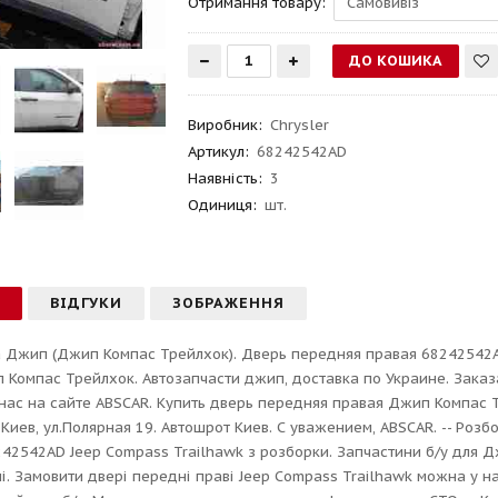
Отримання товару:
Виробник
:
Chrysler
Артикул
:
68242542AD
Наявність:
3
Одиниця:
шт.
С
ВІДГУКИ
ЗОБРАЖЕННЯ
 Джип (Джип Компас Трейлхок). Дверь передняя правая 68242542AD
 Компас Трейлхок. Автозапчасти джип, доставка по Украине. Заказ
нас на сайте ABSCAR. Купить дверь передняя правая Джип Компас Т
г.Киев, ул.Полярная 19. Автошрот Киев. С уважением, ABSCAR. -- Ро
242542AD Jeep Compass Trailhawk з розборки. Запчастини б/у для 
ні. Замовити двері передні праві Jeep Compass Trailhawk можна у н