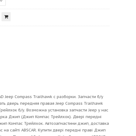
 Jeep Compass Trailhawk с разборки. Запчасти б/у
ать дверь передняя правая Jeep Compass Trailhawk
рейлхок б/у. Возможна установка запчасти Jeep у нас
зборка Джип (Джип Компас Трейлхок). Двері передні
Джип Компас Трейлхок. Автозапчастини джип, доставка
ас на сайті ABSCAR. Купити двері передні праві Джип