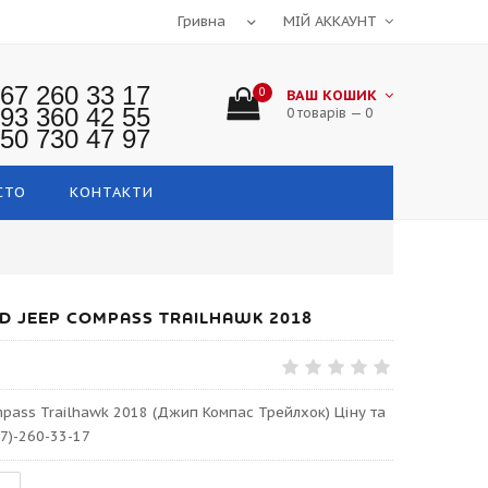
МІЙ АККАУНТ
67 260 33 17
0
ВАШ КОШИК
93 360 42 55
0 товарів — 0
50 730 47 97
СТО
КОНТАКТИ
AD JEEP COMPASS TRAILHAWK 2018
pass Trailhawk 2018 (Джип Компас Трейлхок) Ціну та
7)-260-33-17