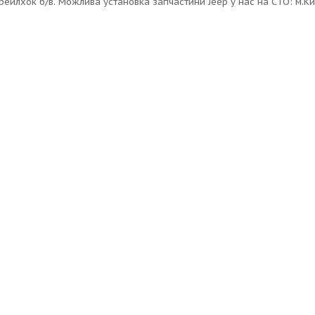
рейлхок б/в. Можлива установка запчастини Jeep у нас на СТО: м.Киї