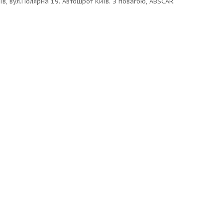
в, вул.Полярна 19. Автошрот Київ. З повагою, ABSCAR.