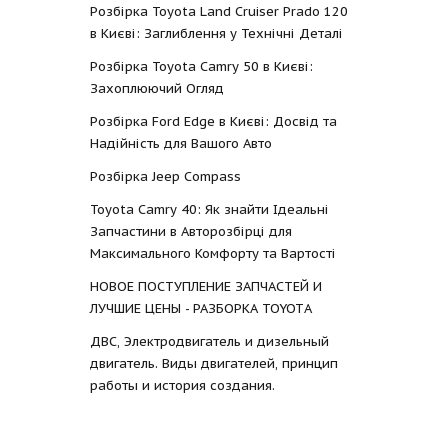
Розбірка Toyota Land Cruiser Prado 120
в Києві: Заглиблення у Технічні Деталі
Розбірка Toyota Camry 50 в Києві:
Захоплюючий Огляд
Розбірка Ford Edge в Києві: Досвід та
Надійність для Вашого Авто
Розбірка Jeep Compass
Toyota Camry 40: Як знайти Ідеальні
Запчастини в Авторозбірці для
Максимального Комфорту та Вартості
НОВОЕ ПОСТУПЛЕНИЕ ЗАПЧАСТЕЙ И
ЛУЧШИЕ ЦЕНЫ - РАЗБОРКА TOYOTА
ДВС, Электродвигатель и дизельный
двигатель. Виды двигателей, принцип
работы и история создания.