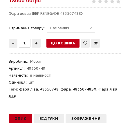
18000.00грн.
Фара левая JEEP RENEGADE 48350748SX
Отримання товару:
Виробник
:
Mopar
Артикул
:
48350748
Наявність:
в наявності
Одиниця:
шт
Теги:
фара ліва
,
48350748
,
фара
,
48350748SX
,
Фара ліва
JEEP
ОПИС
ВІДГУКИ
ЗОБРАЖЕННЯ