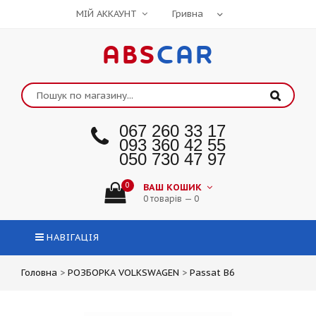
МІЙ АККАУНТ
ABS
CAR
067 260 33 17
093 360 42 55
050 730 47 97
0
ВАШ КОШИК
0 товарів — 0
НАВІГАЦІЯ
Головна
>
РОЗБОРКА VOLKSWAGEN
>
Passat B6