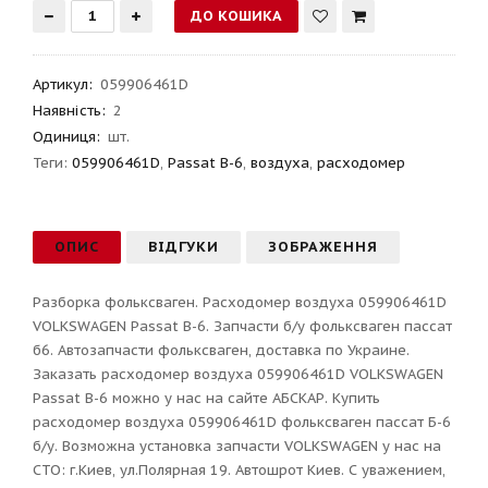
Артикул
:
059906461D
Наявність:
2
Одиниця:
шт.
Теги:
059906461D
,
Passat B-6
,
воздуха
,
расходомер
ОПИС
ВІДГУКИ
ЗОБРАЖЕННЯ
Разборка фольксваген. Расходомер воздуха 059906461D
VOLKSWAGEN Passat B-6. Запчасти б/у фольксваген пассат
б6. Автозапчасти фольксваген, доставка по Украине.
Заказать расходомер воздуха 059906461D VOLKSWAGEN
Passat B-6 можно у нас на сайте АБСКАР. Купить
расходомер воздуха 059906461D фольксваген пассат Б-6
б/у. Возможна установка запчасти VOLKSWAGEN у нас на
СТО: г.Киев, ул.Полярная 19. Автошрот Киев. С уважением,