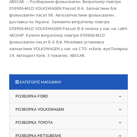
ABSCAR. -- Розбирання фольксваген. Витратомір повітря
059906461D VOLKSWAGEN Passat B-6. Запчастини б/в
фольксваген пасат б6. Автозапчастини фольксваген,
доставка по Україні. Замовити витратомір повітря
059906461D VOLKSWAGEN Passat B-6 можна у нас на сайті
АБСКАР. Купити витратомір повітря 059906461D
фольксваген пасат Б-6 б/в. Можлива установка
запчастини VOLKSWAGEN у нас на СТО: м.Київ, вул.Полярна
19. Автошрот Київ. З повагою, ABSCAR.
КАТЕГОРІЇ МАГАЗИНУ
РОЗБОРКА FORD
РОЗБОРКА VOLKSWAGEN
РОЗБОРКА TOYOTA
РОЗБОРКА MITSUBISHI