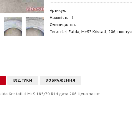
Артикул
:
Наявність:
1
Одиниця:
шт.
Теги:
r14
,
Fulda
,
M+S? Kristall
,
206
,
поштуч
С
ВІДГУКИ
ЗОБРАЖЕННЯ
ulda Kristall 4 M+S 185/70 R14 дата 206 Цена за шт