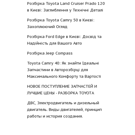
Розбірка Toyota Land Cruiser Prado 120
в Києві: Заглиблення у Технічні Деталі
Розбірка Toyota Camry 50 в Києві:
Захоплюючий Огляд
Розбірка Ford Edge в Києві: Досвід та
Надійність для Вашого Авто
Розбірка Jeep Compass
Toyota Camry 40: Як знайти Ідеальні
Запчастини в Авторозбірці для
Максимального Комфорту та Вартості
НОВОЕ ПОСТУПЛЕНИЕ ЗАПЧАСТЕЙ И
ЛУЧШИЕ ЦЕНЫ - РАЗБОРКА TOYOTА
ДВС, Электродвигатель и дизельный
двигатель. Виды двигателей, принцип
работы и история создания.