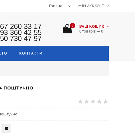
МІЙ АККАУНТ
67 260 33 17
0
ВАШ КОШИК
93 360 42 55
0 товарів — 0
50 730 47 97
СТО
КОНТАКТИ
R14 ПОШТУЧНО
 поштучно