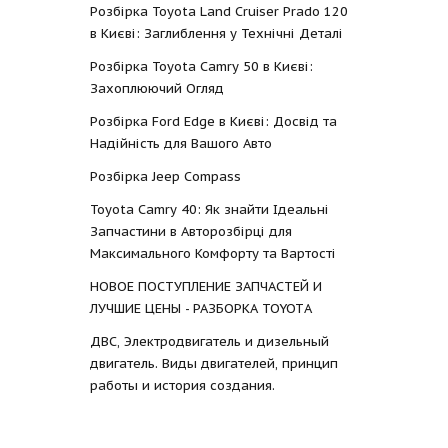
Розбірка Toyota Land Cruiser Prado 120
в Києві: Заглиблення у Технічні Деталі
Розбірка Toyota Camry 50 в Києві:
Захоплюючий Огляд
Розбірка Ford Edge в Києві: Досвід та
Надійність для Вашого Авто
Розбірка Jeep Compass
Toyota Camry 40: Як знайти Ідеальні
Запчастини в Авторозбірці для
Максимального Комфорту та Вартості
НОВОЕ ПОСТУПЛЕНИЕ ЗАПЧАСТЕЙ И
ЛУЧШИЕ ЦЕНЫ - РАЗБОРКА TOYOTА
ДВС, Электродвигатель и дизельный
двигатель. Виды двигателей, принцип
работы и история создания.