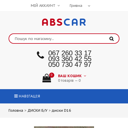
МІЙ АККАУНТ
ABS
CAR
067 260 33 17
093 360 42 55
050 730 47 97
0
ВАШ КОШИК
0 товарів — 0
НАВІГАЦІЯ
Головна
>
ДИСКИ Б/У
>
диски D16