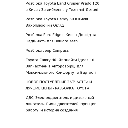
Розбірка Toyota Land Cruiser Prado 120
в Києві: Заглиблення у Технічні Деталі
Розбірка Toyota Camry 50 в Києві:
Захоплюючий Огляд
Розбірка Ford Edge в Києві: Досвід та
Надійність для Вашого Авто
Розбірка Jeep Compass
Toyota Camry 40: Як знайти Ідеальні
Запчастини в Авторозбірці для
Максимального Комфорту та Вартості
НОВОЕ ПОСТУПЛЕНИЕ ЗАПЧАСТЕЙ И
ЛУЧШИЕ ЦЕНЫ - РАЗБОРКА TOYOTА
ДВС, Электродвигатель и дизельный
двигатель. Виды двигателей, принцип
работы и история создания.