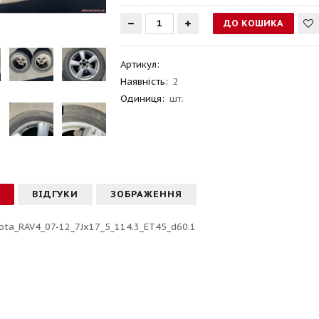
Артикул
:
Наявність:
2
Одиниця:
шт.
С
ВІДГУКИ
ЗОБРАЖЕННЯ
ota_RAV4_07-12_7Jx17_5_114.3_ET45_d60.1