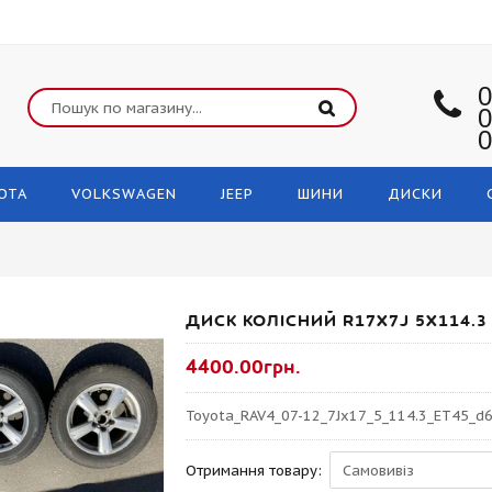
0
0
0
OTA
VOLKSWAGEN
JEEP
ШИНИ
ДИСКИ
ДИСК КОЛІСНИЙ R17Х7J 5X114.3
4400.00грн.
Toyota_RAV4_07-12_7Jx17_5_114.3_ET45_d6
Отримання товару: