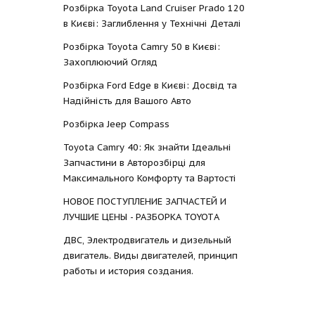
Розбірка Toyota Land Cruiser Prado 120
в Києві: Заглиблення у Технічні Деталі
Розбірка Toyota Camry 50 в Києві:
Захоплюючий Огляд
Розбірка Ford Edge в Києві: Досвід та
Надійність для Вашого Авто
Розбірка Jeep Compass
Toyota Camry 40: Як знайти Ідеальні
Запчастини в Авторозбірці для
Максимального Комфорту та Вартості
НОВОЕ ПОСТУПЛЕНИЕ ЗАПЧАСТЕЙ И
ЛУЧШИЕ ЦЕНЫ - РАЗБОРКА TOYOTА
ДВС, Электродвигатель и дизельный
двигатель. Виды двигателей, принцип
работы и история создания.