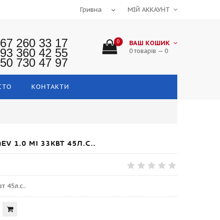
МІЙ АККАУНТ
67 260 33 17
0
ВАШ КОШИК
93 360 42 55
0 товарів — 0
50 730 47 97
СТО
КОНТАКТИ
 1.0 MI 33КВТ 45Л.С..
 45л.с..