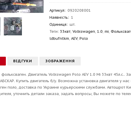
Артикул
:
0920208001
Наявність:
1
Одиниця:
шт.
Теги:
33квт
,
Volkswagen
,
1.0
,
mi
,
Фольксваг
ldbufntkm
,
AEV
,
Polo
С
ВІДГУКИ
ЗОБРАЖЕННЯ
 фольксваген. Двигатель Volkswagen Polo AEV 1.0 Mi 33квт 45л.с.. З
 АБСКАР. Купить двигатель б/у. Возможна установка двигателя у нас 
ген поло, доставка по Украине курьерскими службами. Автошрот Ки
ителя, уточнить детали заказа, задать вопросы, Вы можете по теле