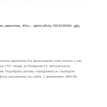
ен
,
двигатель
,
45л.с..
,
ajkmrcdfuty
,
0920208001
,
gjkj
,
аказать двигатель б/у фольксваген поло можно у нас
на СТО: г.Киев, ул.Полярная 19. Автозапчасти
ев. Подобрать деталь, определиться с выбором
фону указанному на сайте. С уважением, ABSCAR.