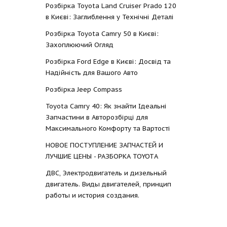
Розбірка Toyota Land Cruiser Prado 120
в Києві: Заглиблення у Технічні Деталі
Розбірка Toyota Camry 50 в Києві:
Захоплюючий Огляд
Розбірка Ford Edge в Києві: Досвід та
Надійність для Вашого Авто
Розбірка Jeep Compass
Toyota Camry 40: Як знайти Ідеальні
Запчастини в Авторозбірці для
Максимального Комфорту та Вартості
НОВОЕ ПОСТУПЛЕНИЕ ЗАПЧАСТЕЙ И
ЛУЧШИЕ ЦЕНЫ - РАЗБОРКА TOYOTА
ДВС, Электродвигатель и дизельный
двигатель. Виды двигателей, принцип
работы и история создания.