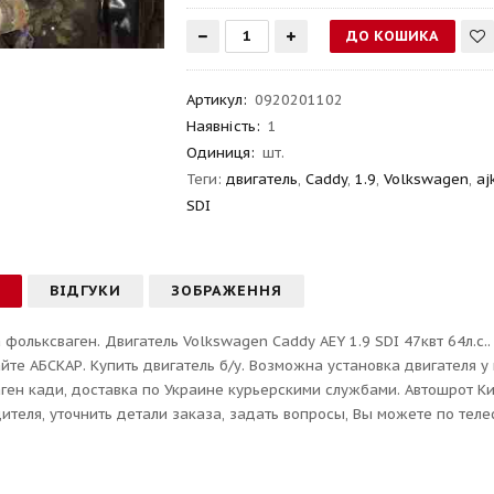
Артикул
:
0920201102
Наявність:
1
Одиниця:
шт.
Теги:
двигатель
,
Caddy
,
1.9
,
Volkswagen
,
aj
SDI
С
ВІДГУКИ
ЗОБРАЖЕННЯ
 фольксваген. Двигатель Volkswagen Caddy AEY 1.9 SDI 47квт 64л.с.
айте АБСКАР. Купить двигатель б/у. Возможна установка двигателя у 
ген кади, доставка по Украине курьерскими службами. Автошрот Ки
ителя, уточнить детали заказа, задать вопросы, Вы можете по теле