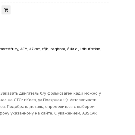
kmrcdfuty
,
AEY
,
47квт
,
rflb
,
regbnm
,
64л.с.
,
ldbufntkm
,
. Заказать двигатель б/у фольксваген кади можно у
нас на СТО: г.Киев, ул.Полярная 19. Автозапчасти
ев. Подобрать деталь, определиться с выбором
фону указанному на сайте. С уважением, ABSCAR.