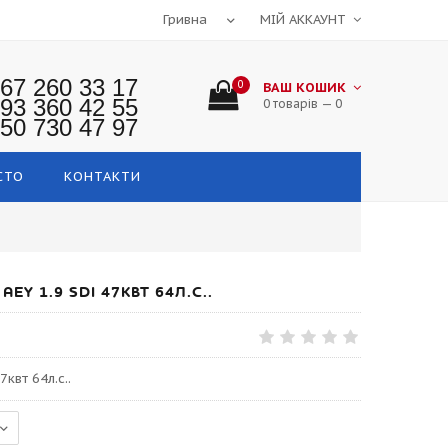
МІЙ АККАУНТ
67 260 33 17
0
ВАШ КОШИК
93 360 42 55
0 товарів — 0
50 730 47 97
СТО
КОНТАКТИ
Y 1.9 SDI 47КВТ 64Л.С..
квт 64л.с..