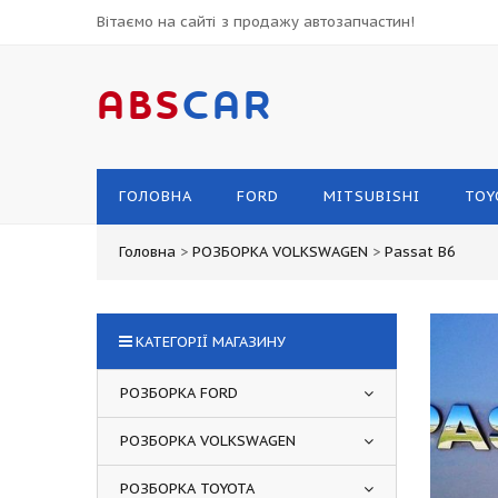
Вітаємо на сайті з продажу автозапчастин!
ABS
CAR
ГОЛОВНА
FORD
MITSUBISHI
TOY
Головна
>
РОЗБОРКА VOLKSWAGEN
>
Passat B6
КАТЕГОРІЇ МАГАЗИНУ
РОЗБОРКА FORD
РОЗБОРКА VOLKSWAGEN
РОЗБОРКА TOYOTA