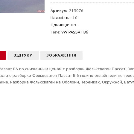
Артикул
:
213076
Наявність:
10
Одиниця:
шт.
Теги:
VW PASSAT B6
С
ВІДГУКИ
ЗОБРАЖЕННЯ
Passat B6 по сниженным ценам с разборки Фольксваген Пассат. Запч
асти с разборки Фольксваген Пассат Б 6 можно онлайн или по тел
аине. Разборка Фольксваген на Оболони, Теремках, Окружной, Ватут