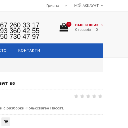
МІЙ АККАУНТ
67 260 33 17
0
ВАШ КОШИК
93 360 42 55
0 товарів — 0
50 730 47 97
СТО
КОНТАКТИ
SAT B6
и с разборки Фольксваген Пассат.