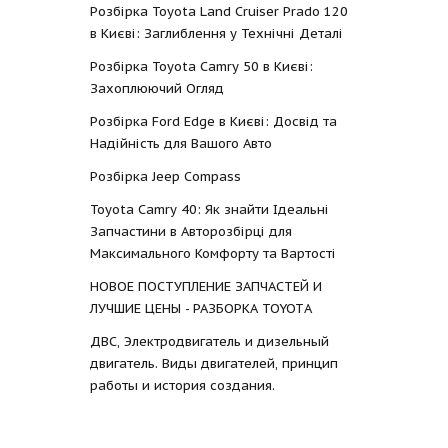
Розбірка Toyota Land Cruiser Prado 120
в Києві: Заглиблення у Технічні Деталі
Розбірка Toyota Camry 50 в Києві:
Захоплюючий Огляд
Розбірка Ford Edge в Києві: Досвід та
Надійність для Вашого Авто
Розбірка Jeep Compass
Toyota Camry 40: Як знайти Ідеальні
Запчастини в Авторозбірці для
Максимального Комфорту та Вартості
НОВОЕ ПОСТУПЛЕНИЕ ЗАПЧАСТЕЙ И
ЛУЧШИЕ ЦЕНЫ - РАЗБОРКА TOYOTА
ДВС, Электродвигатель и дизельный
двигатель. Виды двигателей, принцип
работы и история создания.