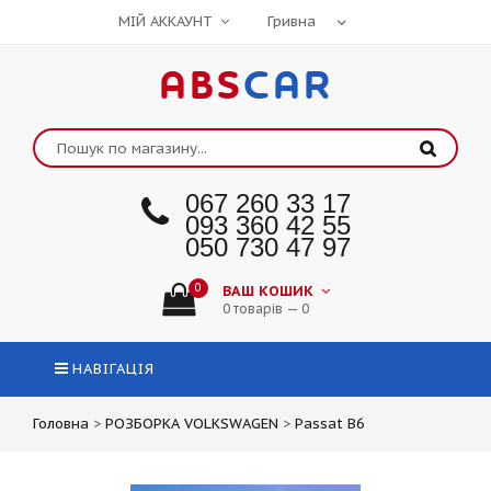
МІЙ АККАУНТ
ABS
CAR
067 260 33 17
093 360 42 55
050 730 47 97
0
ВАШ КОШИК
0 товарів — 0
НАВІГАЦІЯ
Головна
>
РОЗБОРКА VOLKSWAGEN
>
Passat B6