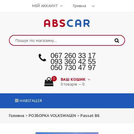
МІЙ АККАУНТ
ABS
CAR
067 260 33 17
093 360 42 55
050 730 47 97
0
ВАШ КОШИК
0 товарів — 0
НАВІГАЦІЯ
Головна
>
РОЗБОРКА VOLKSWAGEN
>
Passat B6