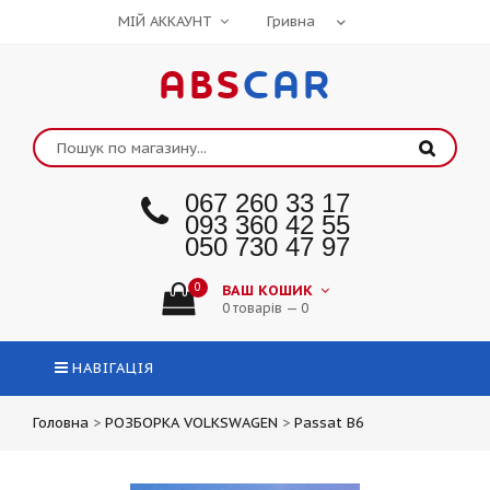
МІЙ АККАУНТ
ABS
CAR
067 260 33 17
093 360 42 55
050 730 47 97
0
ВАШ КОШИК
0 товарів — 0
НАВІГАЦІЯ
Головна
>
РОЗБОРКА VOLKSWAGEN
>
Passat B6