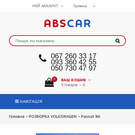
МІЙ АККАУНТ
ABS
CAR
067 260 33 17
093 360 42 55
050 730 47 97
0
ВАШ КОШИК
0 товарів — 0
НАВІГАЦІЯ
Головна
>
РОЗБОРКА VOLKSWAGEN
>
Passat B6