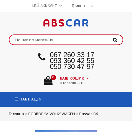
МІЙ АККАУНТ
ABS
CAR
067 260 33 17
093 360 42 55
050 730 47 97
0
ВАШ КОШИК
0 товарів — 0
НАВІГАЦІЯ
Головна
>
РОЗБОРКА VOLKSWAGEN
>
Passat B6