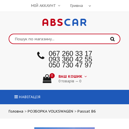
МІЙ АККАУНТ
ABS
CAR
067 260 33 17
093 360 42 55
050 730 47 97
0
ВАШ КОШИК
0 товарів — 0
НАВІГАЦІЯ
Головна
>
РОЗБОРКА VOLKSWAGEN
>
Passat B6