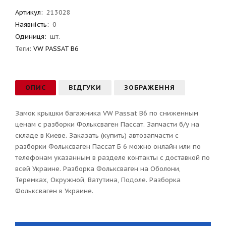
Артикул
:
213028
Наявність:
0
Одиниця:
шт.
Теги:
VW PASSAT B6
ОПИС
ВІДГУКИ
ЗОБРАЖЕННЯ
Замок крышки багажника VW Passat B6 по сниженным
ценам с разборки Фольксваген Пассат. Запчасти б/у на
складе в Киеве. Заказать (купить) автозапчасти с
разборки Фольксваген Пассат Б 6 можно онлайн или по
телефонам указанным в разделе контакты с доставкой по
всей Украине. Разборка Фольксваген на Оболони,
Теремках, Окружной, Ватутина, Подоле. Разборка
Фольксваген в Украине.