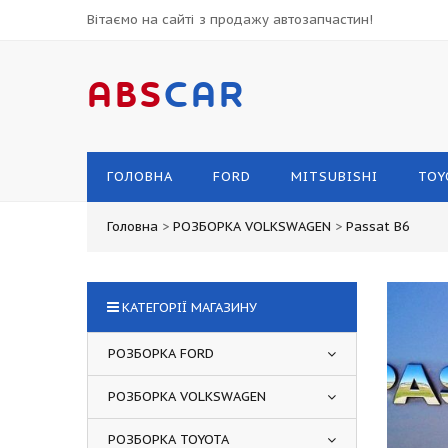
Вітаємо на сайті з продажу автозапчастин!
ABS
CAR
ГОЛОВНА
FORD
MITSUBISHI
TOY
Головна
>
РОЗБОРКА VOLKSWAGEN
>
Passat B6
КАТЕГОРІЇ МАГАЗИНУ
РОЗБОРКА FORD
РОЗБОРКА VOLKSWAGEN
РОЗБОРКА TOYOTA