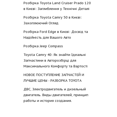
Розбірка Toyota Land Cruiser Prado 120
в Києві: Заглиблення у Технічні Деталі
Розбірка Toyota Camry 50 в Києві:
Захоплюючий Огляд
Розбірка Ford Edge в Києві: Досвід та
Надійність для Вашого Авто
Розбірка Jeep Compass
Toyota Camry 40: Як знайти Ідеальні
Запчастини в Авторозбірці для
Максимального Комфорту та Вартості
НОВОЕ ПОСТУПЛЕНИЕ ЗАПЧАСТЕЙ И
ЛУЧШИЕ ЦЕНЫ - РАЗБОРКА TOYOTА
ДВС, Электродвигатель и дизельный
двигатель. Виды двигателей, принцип
работы и история создания.