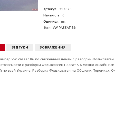
Артикул
:
213025
Наявність:
0
Одиниця:
шт.
Теги:
VW PASSAT B6
С
ВІДГУКИ
ЗОБРАЖЕННЯ
ампер VW Passat B6 по сниженным ценам с разборки Фольксваген Па
 автозапчасти с разборки Фольксваген Пассат Б 6 можно онлайн ил
й по всей Украине. Разборка Фольксваген на Оболони, Теремках, О