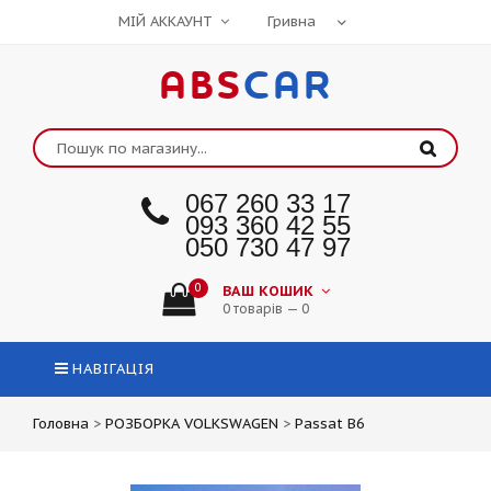
МІЙ АККАУНТ
ABS
CAR
067 260 33 17
093 360 42 55
050 730 47 97
0
ВАШ КОШИК
0 товарів — 0
НАВІГАЦІЯ
Головна
>
РОЗБОРКА VOLKSWAGEN
>
Passat B6