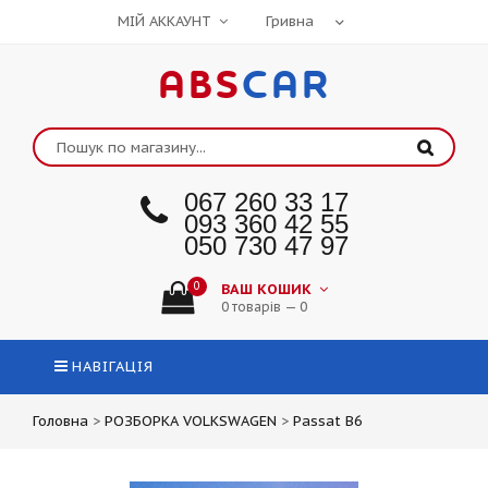
МІЙ АККАУНТ
ABS
CAR
067 260 33 17
093 360 42 55
050 730 47 97
0
ВАШ КОШИК
0 товарів — 0
НАВІГАЦІЯ
Головна
>
РОЗБОРКА VOLKSWAGEN
>
Passat B6