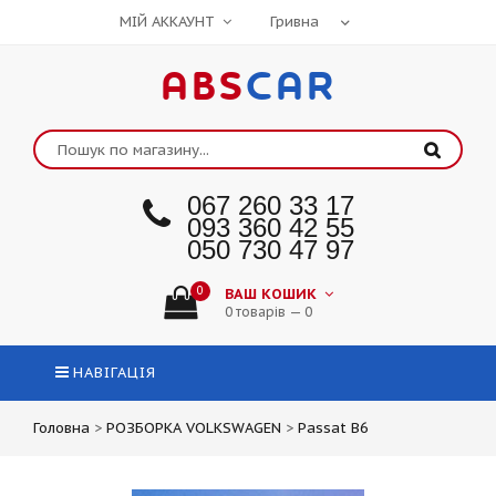
МІЙ АККАУНТ
ABS
CAR
067 260 33 17
093 360 42 55
050 730 47 97
0
ВАШ КОШИК
0 товарів — 0
НАВІГАЦІЯ
Головна
>
РОЗБОРКА VOLKSWAGEN
>
Passat B6